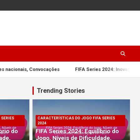
Convocações
FIFA Series 2024: Inovações táticas, Mudan
Trending Stories
 SERIES
CARACTERÍSTICAS DO JOGO FIFA SERIES
2024
brio do
FIFA Series 2024: Equilíbrio do
ade,
Jogo, Níveis de Dificuldade,