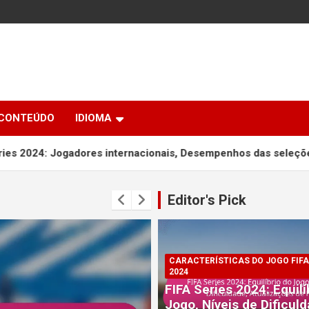
 CONTEÚDO
IDIOMA
dores internacionais, Desempenhos das seleções nacionais, 
Editor's Pick
CARACTERÍSTICAS DO JOGO FIFA
2024
FIFA Series 2024: Equilí
Jogo, Níveis de Dificuld