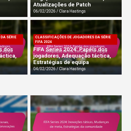
Atualizações de Patch
06/02/2026
Clara Hastings
024
: Inovações táticas,
DA SÉRIE
CLASSIFICAÇÕES DE JOGADORES DA SÉRIE
CL
FIFA 2024
a, Estratégias da
F
s dos
FIFA Series 2024: Papéis dos
C
áctica,
jogadores, Adequação táctica,
Estratégias de equipa
04
04/02/2026
Clara Hastings