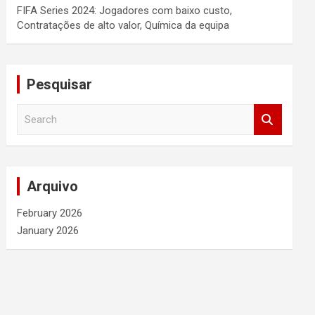
FIFA Series 2024: Jogadores com baixo custo,
Contratações de alto valor, Química da equipa
Pesquisar
S
e
a
r
c
Arquivo
h
February 2026
January 2026