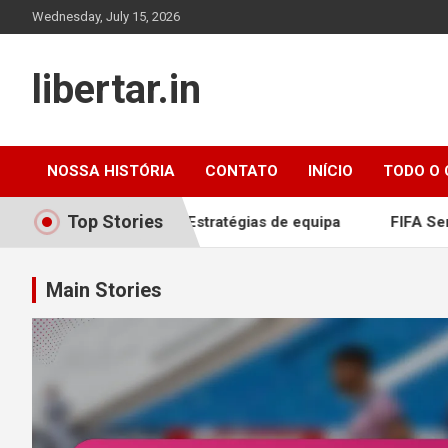
Skip
Wednesday, July 15, 2026
to
content
libertar.in
NOSSA HISTÓRIA
CONTATO
INÍCIO
TODO O
Top Stories
o táctica, Estratégias de equipa
FIFA Series 2024: Joga
Main Stories