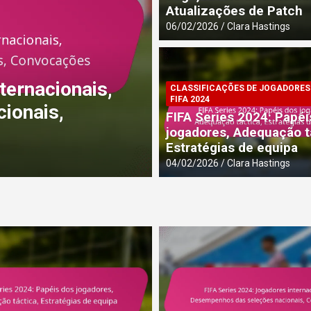
Atualizações de Patch
06/02/2026
Clara Hastings
ANÁLISE TÁTICA DA SÉRIE FIFA 2
ternacionais,
FIFA Series 2024
CLASSIFICAÇÕES DE JOGADORES 
FIFA 2024
ionais,
Mudanças de met
FIFA Series 2024: Papéi
comunidade
jogadores, Adequação t
Estratégias de equipa
04/02/2026
Clara Hastings
04/02/2026
Clara Hastings