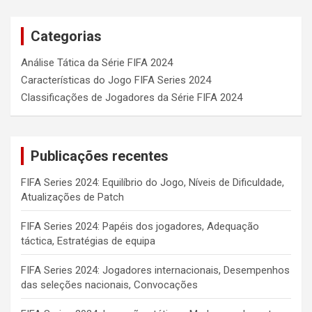
Categorias
Análise Tática da Série FIFA 2024
Características do Jogo FIFA Series 2024
Classificações de Jogadores da Série FIFA 2024
Publicações recentes
FIFA Series 2024: Equilíbrio do Jogo, Níveis de Dificuldade,
Atualizações de Patch
FIFA Series 2024: Papéis dos jogadores, Adequação
táctica, Estratégias de equipa
FIFA Series 2024: Jogadores internacionais, Desempenhos
das seleções nacionais, Convocações