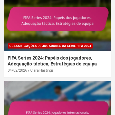
CLASSIFICAÇÕES DE JOGADORES DA SÉRIE FIFA 2024
FIFA Series 2024: Papéis dos jogadores,
Adequação táctica, Estratégias de equipa
04/02/2026
Clara Hastings