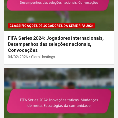
CLASSIFICAÇÕES DE JOGADORES DA SÉRIE FIFA 2024
FIFA Series 2024: Jogadores internacionais,
Desempenhos das seleções nacionais,
Convocações
04/02/2026
Clara Hastings