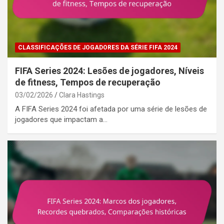
CLASSIFICAÇÕES DE JOGADORES DA SÉRIE FIFA 2024
FIFA Series 2024: Lesões de jogadores, Níveis
de fitness, Tempos de recuperação
03/02/2026
Clara Hastings
A FIFA Series 2024 foi afetada por uma série de lesões de
jogadores que impactam a…