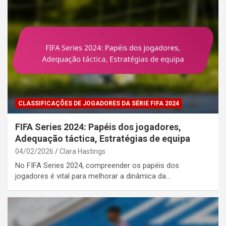
CLASSIFICAÇÕES DE JOGADORES DA SÉRIE FIFA 2024
FIFA Series 2024: Papéis dos jogadores,
Adequação táctica, Estratégias de equipa
04/02/2026
Clara Hastings
No FIFA Series 2024, compreender os papéis dos
jogadores é vital para melhorar a dinâmica da…