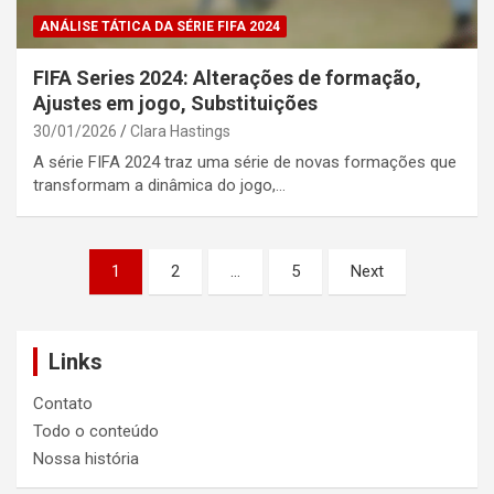
ANÁLISE TÁTICA DA SÉRIE FIFA 2024
FIFA Series 2024: Alterações de formação,
Ajustes em jogo, Substituições
30/01/2026
Clara Hastings
A série FIFA 2024 traz uma série de novas formações que
transformam a dinâmica do jogo,…
Posts
1
2
…
5
Next
pagination
Links
Contato
Todo o conteúdo
Nossa história