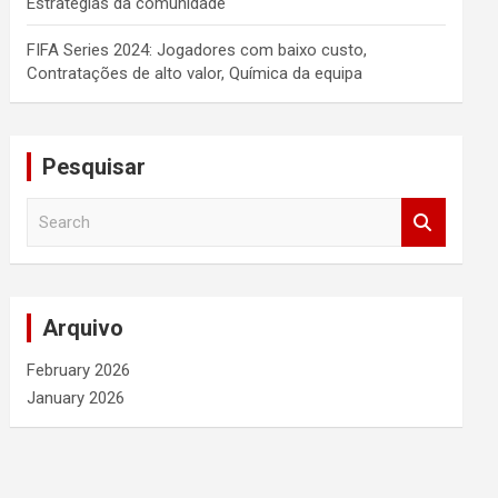
Estratégias da comunidade
FIFA Series 2024: Jogadores com baixo custo,
Contratações de alto valor, Química da equipa
Pesquisar
S
e
a
r
c
Arquivo
h
February 2026
January 2026