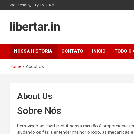
Skip
Wednesday, July 15, 2026
to
content
libertar.in
NOSSA HISTÓRIA
CONTATO
INÍCIO
TODO O
Home
About Us
About Us
Sobre Nós
Bem-vindo ao libertar.in! A nossa missão é proporcionar um
ajudando os fãs a entender melhor o jogo, as mecânicas e