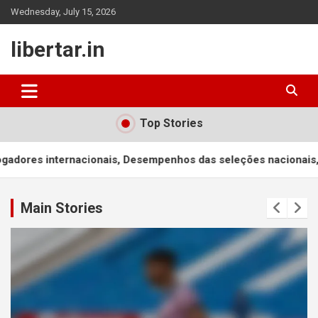
Skip
Wednesday, July 15, 2026
to
content
libertar.in
Top Stories
onais, Desempenhos das seleções nacionais, Convocações
F
Main Stories