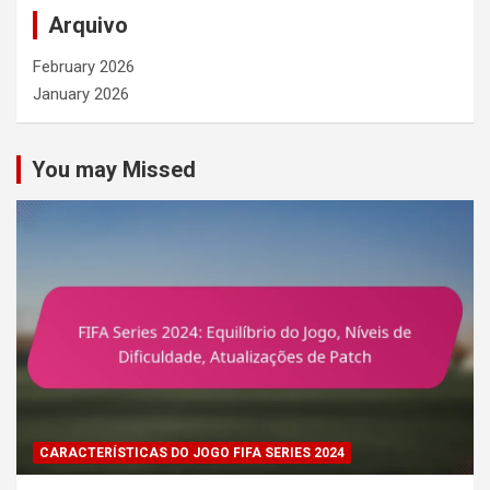
c
Arquivo
h
February 2026
January 2026
You may Missed
CARACTERÍSTICAS DO JOGO FIFA SERIES 2024