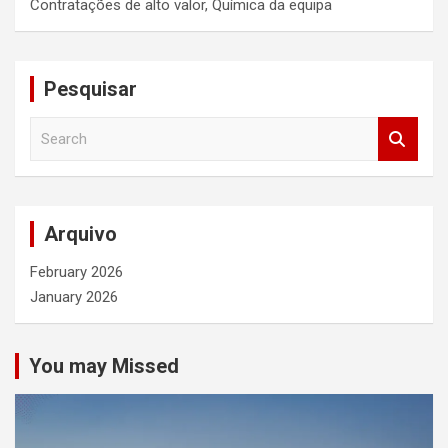
Contratações de alto valor, Química da equipa
Pesquisar
S
e
a
r
c
Arquivo
h
February 2026
January 2026
You may Missed