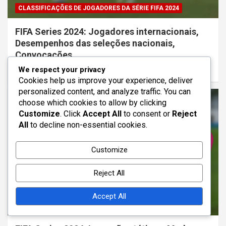
CLASSIFICAÇÕES DE JOGADORES DA SÉRIE FIFA 2024
FIFA Series 2024: Jogadores internacionais,
Desempenhos das seleções nacionais,
Convocações
04/02/2026
Clara Hastings
We respect your privacy
Cookies help us improve your experience, deliver
personalized content, and analyze traffic. You can
choose which cookies to allow by clicking
Customize
. Click
Accept All
to consent or
Reject
All
to decline non-essential cookies.
Customize
Reject All
Accept All
ANÁLISE TÁTICA DA SÉRIE FIFA 2024