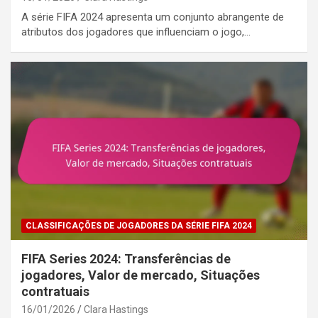
A série FIFA 2024 apresenta um conjunto abrangente de
atributos dos jogadores que influenciam o jogo,…
CLASSIFICAÇÕES DE JOGADORES DA SÉRIE FIFA 2024
FIFA Series 2024: Transferências de
jogadores, Valor de mercado, Situações
contratuais
16/01/2026
Clara Hastings