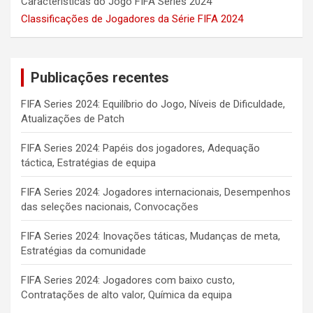
Características do Jogo FIFA Series 2024
Classificações de Jogadores da Série FIFA 2024
Publicações recentes
FIFA Series 2024: Equilíbrio do Jogo, Níveis de Dificuldade,
Atualizações de Patch
FIFA Series 2024: Papéis dos jogadores, Adequação
táctica, Estratégias de equipa
FIFA Series 2024: Jogadores internacionais, Desempenhos
das seleções nacionais, Convocações
FIFA Series 2024: Inovações táticas, Mudanças de meta,
Estratégias da comunidade
FIFA Series 2024: Jogadores com baixo custo,
Contratações de alto valor, Química da equipa