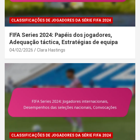
CLASSIFICAÇÕES DE JOGADORES DA SÉRIE FIFA 2024
FIFA Series 2024: Papéis dos jogadores,
Adequação táctica, Estratégias de equipa
04/02/2026
Clara Hastings
CLASSIFICAÇÕES DE JOGADORES DA SÉRIE FIFA 2024