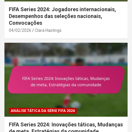
FIFA Series 2024: Jogadores internacionais,
Desempenhos das seleções nacionais,
Convocações
04/02/2026
Clara Hastings
ANÁLISE TÁTICA DA SÉRIE FIFA 2024
FIFA Series 2024: Inovações táticas, Mudanças
de meta, Estratégias da comunidade