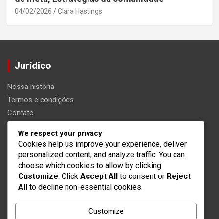
04/02/2026
Clara Hastings
Jurídico
Nossa história
Termos e condições
Contato
Sua privacidade
We respect your privacy
Cookies e rastreamento
Cookies help us improve your experience, deliver
personalized content, and analyze traffic. You can
Categorias
choose which cookies to allow by clicking
Customize
. Click
Accept All
to consent or
Reject
All
to decline non-essential cookies.
Análise Tática da Série FIFA 2024
Características do Jogo FIFA Series 2024
Customize
Classificações de Jogadores da Série FIFA 2024