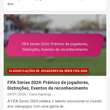
dos…
CLASSIFICAÇÕES DE JOGADORES DA SÉRIE FIFA 2024
FIFA Series 2024: Prémios de jogadores,
Distinções, Eventos de reconhecimento
09/01/2026
Clara Hastings
A FIFA Series 2024 celebra o talento excecional no mundo
dos videojogos com uma gama de…